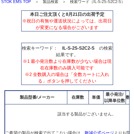
STOK EMS TOP
＞ 製品検索 ＞ 検索ワード（IL-S-2S-S2C2-S）
本日ご注文頂くと8月21日の出荷予定
※祝日の有無や運送状況によっては、出荷日
が変更になる場合がございます
検索キーワード：
IL-S-2S-S2C2-S
の検索
結果です。
※1 最小発注数より在庫数が少ない場合は現
在在庫数のみ購入可能です
※2 全数購入の場合は「全数カートに入れ
る」ボタンを押してください
最小発注/
製品型番/メーカー
在庫数
単価
数
以降単位数
該当する製品がございません。
ご希望の製品が検索で出てこない場合は、
敬誠公式ページ
よりお問