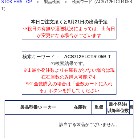
STOK EMS TOP
＞ 製品検索 ＞ 検索ワード（ACS712ELCTR-05B-
T）
本日ご注文頂くと8月21日の出荷予定
※祝日の有無や運送状況によっては、出荷日
が変更になる場合がございます
検索キーワード：
ACS712ELCTR-05B-T
の検索結果です。
※1 最小発注数より在庫数が少ない場合は現
在在庫数のみ購入可能です
※2 全数購入の場合は「全数カートに入れ
る」ボタンを押してください
最小発注/
製品型番/メーカー
在庫数
単価
数
以降単位数
該当する製品がございません。