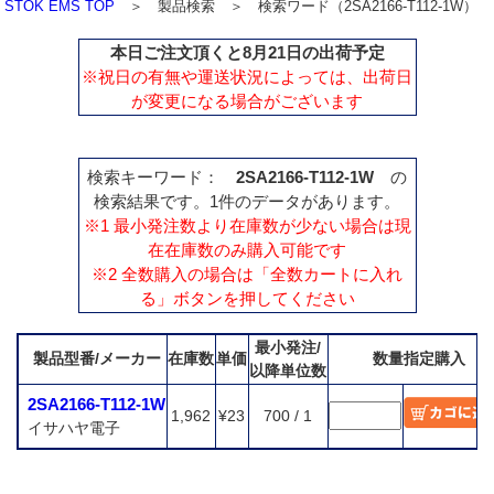
STOK EMS TOP
＞ 製品検索 ＞ 検索ワード（2SA2166-T112-1W）
本日ご注文頂くと8月21日の出荷予定
※祝日の有無や運送状況によっては、出荷日
が変更になる場合がございます
検索キーワード：
2SA2166-T112-1W
の
検索結果です。1件のデータがあります。
※1 最小発注数より在庫数が少ない場合は現
在在庫数のみ購入可能です
※2 全数購入の場合は「全数カートに入れ
る」ボタンを押してください
最小発注/
製品型番/メーカー
在庫数
単価
数量指定購入
以降単位数
2SA2166-T112-1W
1,962
¥23
700 / 1
イサハヤ電子