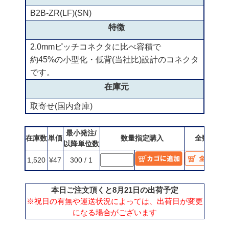
B2B-ZR(LF)(SN)
特徴
2.0mmピッチコネクタに比べ容積で
約45%の小型化・低背(当社比)設計のコネクタ
です。
在庫元
取寄せ(国内倉庫)
最小発注/
在庫数
単価
数量指定購入
全数購入
以降単位数
1,520
¥47
300 / 1
本日ご注文頂くと8月21日の出荷予定
※祝日の有無や運送状況によっては、出荷日が変更
になる場合がございます