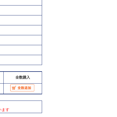
全数購入
います