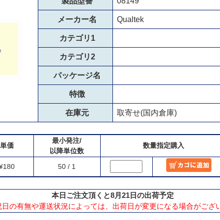
製品型番
08149
メーカー名
Qualtek
カテゴリ1
カテゴリ2
パッケージ名
特徴
在庫元
取寄せ(国内倉庫)
最小発注/
単価
数量指定購入
以降単位数
¥180
50 / 1
本日ご注文頂くと8月21日の出荷予定
祝日の有無や運送状況によっては、出荷日が変更になる場合がござ