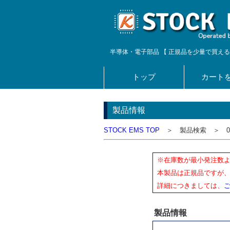
半導体・電子部品 【 正規品を少量で買える！ 
トップ
カート
製品情報
STOCK EMS TOP
＞ 製品検索 ＞ 08
※在庫数が最小発注数
本製品は正規品ですが
詳細につきましては、
製品情報