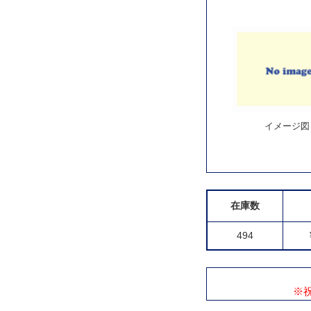
イメージ図
在庫数
494
※