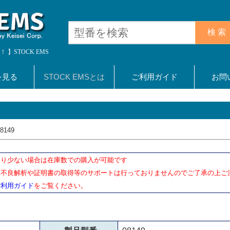
検 索
】STOCK EMS
を見る
STOCK EMSとは
ご利用ガイド
お問
149
より少ない場合は在庫数での購入が可能です
、不良解析や証明書の取得等のサポートは行っておりませんのでご了承の上ご
ご利用ガイド
をご覧ください。