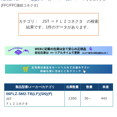
(FFC/FPC接続コネクタ)
カテゴリ： JST ⇒ ＦＬＺコネクタ の検索
結果です。1件のデータがあります。
製品型番/メーカー/カテゴリ
在庫数量
数量
単価
06FLZ-SM2-TB(LF)(SN)(P)
2,650
50～
¥43
JST
ＦＬＺコネクタ