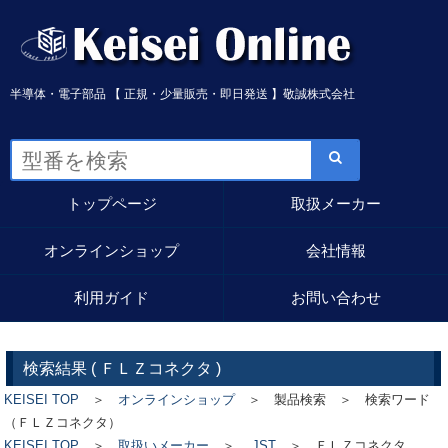
半導体・電子部品 【 正規・少量販売・即日発送 】敬誠株式会社
トップページ
取扱メーカー
オンラインショップ
会社情報
利用ガイド
お問い合わせ
検索結果 (
ＦＬＺコネクタ
)
KEISEI TOP
＞
オンラインショップ
＞ 製品検索 ＞ 検索ワード
（ＦＬＺコネクタ）
KEISEI TOP
＞
取扱いメーカー
＞
JST
＞
ＦＬＺコネクタ