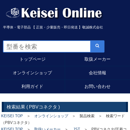
半導体・電子部品 【 正規・少量販売・即日発送 】敬誠株式会社
トップページ
取扱メーカー
オンラインショップ
会社情報
利用ガイド
お問い合わせ
検索結果 (
PBVコネクタ
)
KEISEI TOP
＞
オンラインショップ
＞ 製品検索 ＞ 検索ワード
（PBVコネクタ）
KEISEI TOP
＞
取扱いメーカー
＞
JST
＞
PBVコネクタ(圧着コ