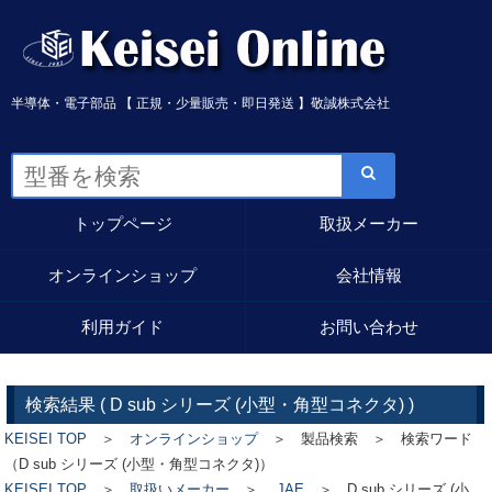
半導体・電子部品 【 正規・少量販売・即日発送 】敬誠株式会社
トップページ
取扱メーカー
オンラインショップ
会社情報
利用ガイド
お問い合わせ
検索結果 (
D sub シリーズ (小型・角型コネクタ)
)
KEISEI TOP
＞
オンラインショップ
＞ 製品検索 ＞ 検索ワード
（D sub シリーズ (小型・角型コネクタ)）
KEISEI TOP
＞
取扱いメーカー
＞
JAE
＞
D sub シリーズ (小