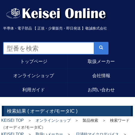
半導体・電子部品 【 正規・少量販売・即日発送 】敬誠株式会社
トップページ
取扱メーカー
オンラインショップ
会社情報
利用ガイド
お問い合わせ
検索結果 (
オーディオ/モータIC
)
KEISEI TOP
＞
オンラインショップ
＞ 製品検索 ＞ 検索ワード
（オーディオ/モータIC）
KEISEI TOP
＞
取扱いメーカー
＞
日清紡マイクロデバイス
＞