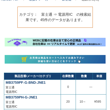
カテゴリ： 富士通 ⇒ 電源用IC の検索結
果です。45件のデータがあります。
製品型番/メーカー/カテゴリ
在庫数量
数量
単価
MB3759PF-G-BND-JNE1
0
―
富士通
電源用IC
MB3759PH-G-JNE1
20
10～
¥595
富士通
電源用IC