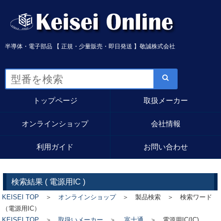
半導体・電子部品 【 正規・少量販売・即日発送 】敬誠株式会社
トップページ
取扱メーカー
オンラインショップ
会社情報
利用ガイド
お問い合わせ
検索結果 (
電源用IC
)
KEISEI TOP
＞
オンラインショップ
＞ 製品検索 ＞ 検索ワード
（電源用IC）
KEISEI TOP
＞
取扱いメーカー
＞
富士通
＞
電源用IC(IC)