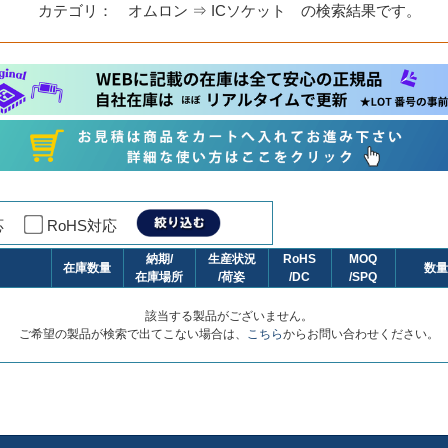
カテゴリ： オムロン ⇒ ICソケット の検索結果です。
対応
RoHS対応
納期/
生産状況
RoHS
MOQ
在庫数量
数量
在庫場所
/荷姿
/DC
/SPQ
該当する製品がございません。
ご希望の製品が検索で出てこない場合は、
こちら
からお問い合わせください。