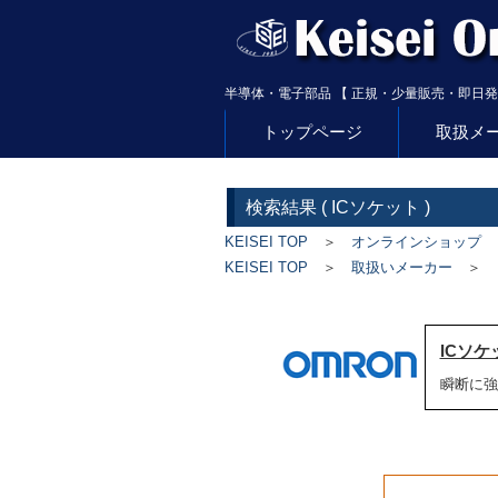
半導体・電子部品 【 正規・少量販売・即日発
トップページ
取扱メ
検索結果 (
ICソケット
)
KEISEI TOP
＞
オンラインショップ
＞
KEISEI TOP
＞
取扱いメーカー
ICソケ
瞬断に強