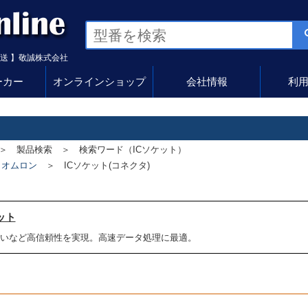
送 】敬誠株式会社
ーカー
オンラインショップ
会社情報
利
 製品検索 ＞ 検索ワード（ICソケット）
＞
オムロン
＞
ICソケット(コネクタ)
ット
いなど高信頼性を実現。高速データ処理に最適。