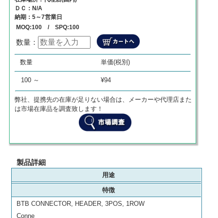
ＤＣ：N/A
納期：5～7営業日
MOQ:100 / SPQ:100
数量：
数量
単価
商品代金
数量
単価(税別)
0
¥
0
¥
0
100 ～
¥94
弊社、提携先の在庫が足りない場合は、メーカーや代理店また
は市場在庫品を調査致します！
製品詳細
用途
特徴
BTB CONNECTOR, HEADER, 3POS, 1ROW
Conne