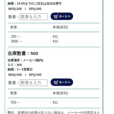
納期：15:00までのご注文は当日出荷可
MOQ:200 / SPQ:200
数量：
数量
単価
商品代金
数量
単価(税別)
0
¥
0
¥
0
200 ～
¥11
3000 ～
¥10
在庫数量：500
在庫場所：メーカー(国内)
ＤＣ：N/A
納期：3～5営業日
MOQ:500 / SPQ:500
数量：
数量
単価
商品代金
数量
単価(税別)
0
¥
0
¥
0
500 ～
¥11
弊社、提携先の在庫が足りない場合は、メーカーや代理店また