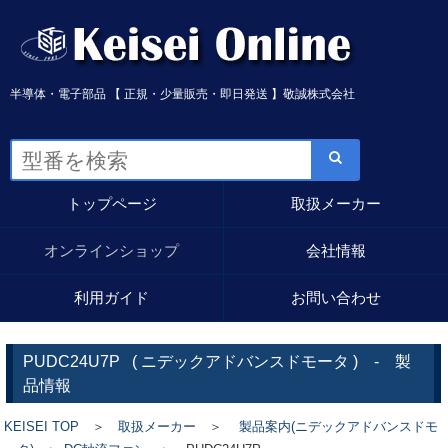
半導体・電子部品 【 正規・少量販売・即日発送 】敬誠株式会社
トップページ
取扱メーカー
オンラインショップ
会社情報
利用ガイド
お問い合わせ
PUDC24U7P
(
ニデックアドバンスドモータ
) - 製
品情報
KEISEI TOP
＞
取扱メーカー
＞
製品案内(ニデックアドバンスドモ