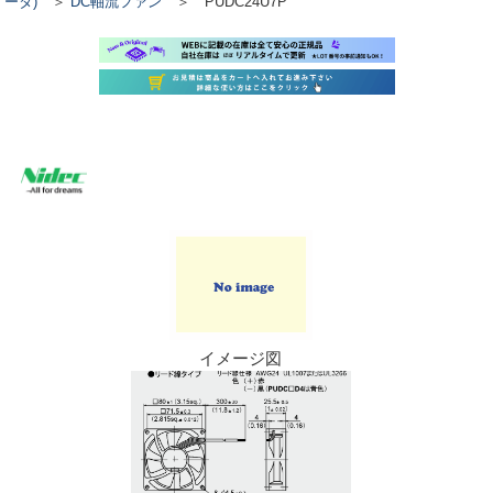
ータ)
＞
DC軸流ファン
＞ PUDC24U7P
イメージ図