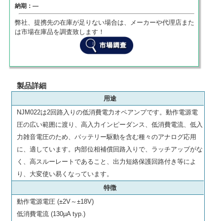
納期：―
弊社、提携先の在庫が足りない場合は、メーカーや代理店また
は市場在庫品を調査致します！
製品詳細
用途
NJM022は2回路入りの低消費電力オペアンプです。動作電源電
圧の広い範囲に渡り、高入力インピーダンス、低消費電流、低入
力雑音電圧のため、バッテリー駆動を含む種々のアナログ応用
に、適しています。内部位相補償回路入りで、ラッチアップがな
く、高スルーレートであること、出力短絡保護回路付き等によ
り、大変使い易くなっています。
特徴
動作電源電圧 (±2V～±18V)
低消費電流 (130μA typ.)