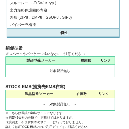
スルーレート (0.5V/μs typ.)
出力短絡保護回路内蔵
外形 (DIP8，DMP8，SSOP8，SIP8)
バイポーラ構造
特性
類似型番
※スペックやパッケージ違いなどにご注意ください
製品型番/メーカー
在庫数
リンク
－ 対象製品無し －
STOCK EMS(提携先EMS在庫)
製品型番/メーカー
在庫数
リンク
－ 対象製品無し －
※こちらは敬誠の姉妹サイトになります。
提携EMS会社の在庫で、正規品ではありますが、
環境調査・不良解析等のサポートは行っておりません。
詳しくはSTOCK EMS内のご利用ガイドをご確認ください。