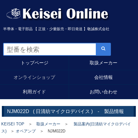
半導体・電子部品 【 正規・少量販売・即日発送 】敬誠株式会社
トップページ
取扱メーカー
オンラインショップ
会社情報
利用ガイド
お問い合わせ
NJM022D
(
日清紡マイクロデバイス
) - 製品情報
KEISEI TOP
＞
取扱メーカー
＞
製品案内(日清紡マイクロデバイ
ス)
＞
オペアンプ
＞ NJM022D