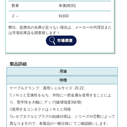
数量
単価
商品代金
数量
単価(税別)
0
¥
0
¥
0
2 ～
¥1650
弊社、提携先の在庫が足りない場合は、メーカーや代理店また
は市場在庫品を調査致します！
製品詳細
用途
特徴
ケーブルクランプ、適用シェルサイズ: 20,22、
ＪＮ１と互換性をもち、外殻に一部金属を使用することによ
り、堅牢性を大幅に アップ(破壊強度3倍増)
使用するコンタクトはＪＮ１と同様
レセプタクルとプラグの結線仕様は、シリーズや芯数によって
異なりますので、各製品の一般仕様に てご確認願いします。