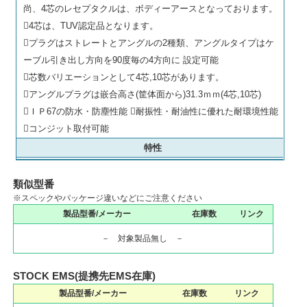
尚、4芯のレセプタクルは、ボディーアースとなっております。
4芯は、TUV認定品となります。
プラグはストレートとアングルの2種類、アングルタイプはケ
ーブル引き出し方向を90度毎の4方向に 設定可能
芯数バリエーションとして4芯,10芯があります。
アングルプラグは嵌合高さ(筐体面から)31.3ｍｍ(4芯,10芯)
ＩＰ67の防水・防塵性能 耐振性・耐油性に優れた耐環境性能
コンジット取付可能
特性
類似型番
※スペックやパッケージ違いなどにご注意ください
製品型番/メーカー
在庫数
リンク
－ 対象製品無し －
STOCK EMS(提携先EMS在庫)
製品型番/メーカー
在庫数
リンク