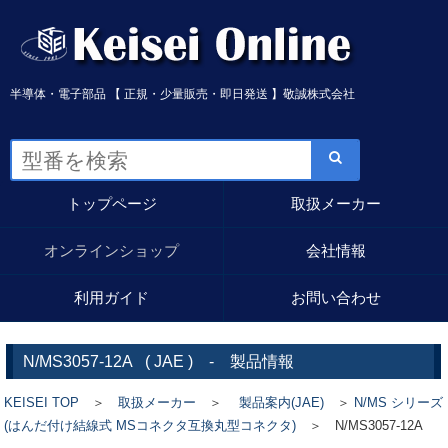
半導体・電子部品 【 正規・少量販売・即日発送 】敬誠株式会社
トップページ
取扱メーカー
オンラインショップ
会社情報
利用ガイド
お問い合わせ
N/MS3057-12A
(
JAE
) - 製品情報
KEISEI TOP
＞
取扱メーカー
＞
製品案内(JAE)
＞
N/MS シリーズ
(はんだ付け結線式 MSコネクタ互換丸型コネクタ)
＞ N/MS3057-12A