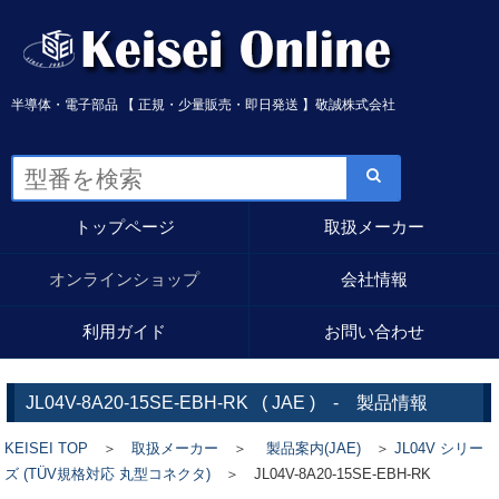
半導体・電子部品 【 正規・少量販売・即日発送 】敬誠株式会社
トップページ
取扱メーカー
オンラインショップ
会社情報
利用ガイド
お問い合わせ
JL04V-8A20-15SE-EBH-RK
(
JAE
) - 製品情報
KEISEI TOP
＞
取扱メーカー
＞
製品案内(JAE)
＞
JL04V シリー
ズ (TÜV規格対応 丸型コネクタ)
＞ JL04V-8A20-15SE-EBH-RK