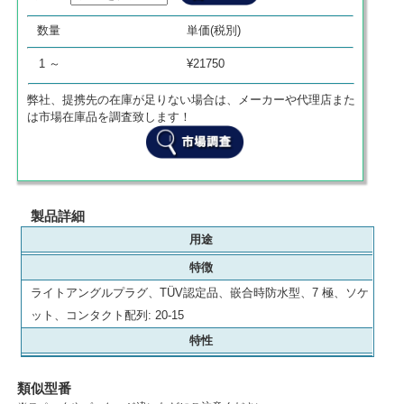
数量
単価
商品代金
数量
単価(税別)
0
¥
0
¥
0
1 ～
¥21750
弊社、提携先の在庫が足りない場合は、メーカーや代理店また
は市場在庫品を調査致します！
製品詳細
用途
特徴
ライトアングルプラグ、TÜV認定品、嵌合時防水型、7 極、ソケ
ット、コンタクト配列: 20-15
特性
類似型番