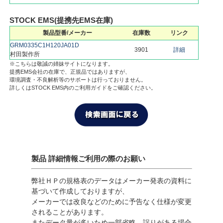
STOCK EMS(提携先EMS在庫)
製品型番/メーカー
在庫数
リンク
GRM0335C1H120JA01D
3901
詳細
村田製作所
※こちらは敬誠の姉妹サイトになります。
提携EMS会社の在庫で、正規品ではありますが、
環境調査・不良解析等のサポートは行っておりません。
詳しくはSTOCK EMS内のご利用ガイドをご確認ください。
製品 詳細情報ご利用の際のお願い
弊社ＨＰの規格表のデータはメーカー発表の資料に
基づいて作成しておりますが、
メーカーでは改良などのために予告なく仕様が変更
されることがあります。
またデータ量が多いため一部省略、誤りがある場合