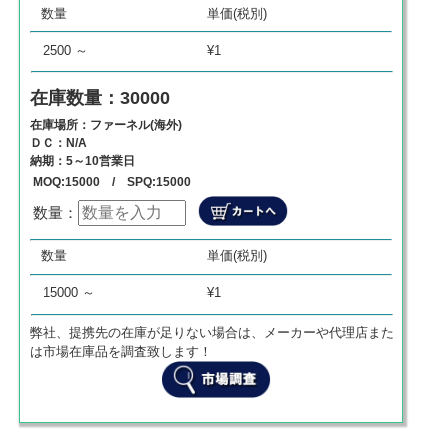
数量
単価(税別)
0
¥
0
¥
0
2500 ～
¥1
在庫数量：30000
在庫場所：ファーネル(海外)
ＤＣ：N/A
納期：5～10営業日
MOQ:15000 / SPQ:15000
数量：
数量
単価
商品代金
数量
単価(税別)
0
¥
0
¥
0
15000 ～
¥1
弊社、提携先の在庫が足りない場合は、メーカーや代理店また
は市場在庫品を調査致します！