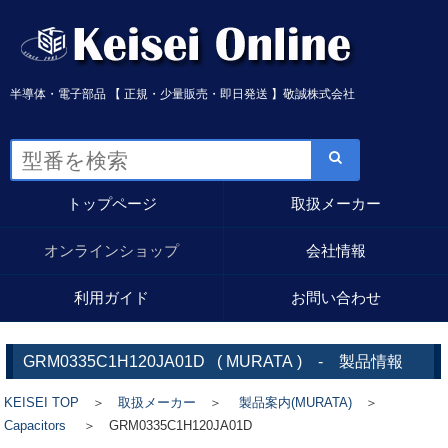
半導体・電子部品 【 正規・少量販売・即日発送 】敬誠株式会社
トップページ
取扱メーカー
オンラインショップ
会社情報
利用ガイド
お問い合わせ
GRM0335C1H120JA01D
(
MURATA
) - 製品情報
KEISEI TOP
＞
取扱メーカー
＞
製品案内(MURATA)
＞
Capacitors
＞ GRM0335C1H120JA01D