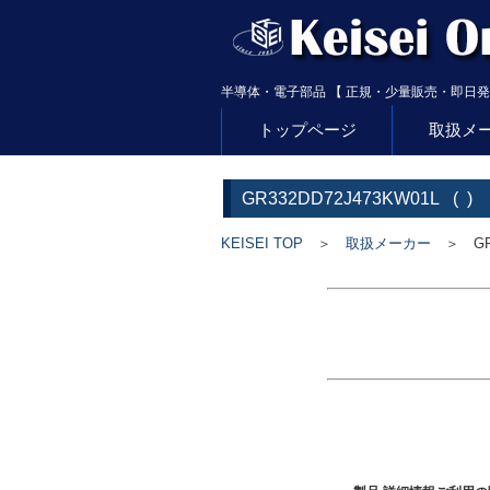
半導体・電子部品 【 正規・少量販売・即日発
トップページ
取扱メ
GR332DD72J473KW01L
(
)
KEISEI TOP
＞
取扱メーカー
＞ GR3