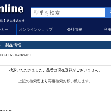
送 】敬誠株式会社
ーカー
オンラインショップ
会社情報
利
 - 製品情報
32DD72J473KW01L
検索いただきました、品番は現在登録がございません。
上記の検索窓より再度検索お願い致します。