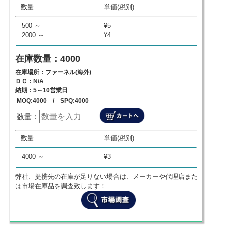
数量
単価(税別)
0
¥
0
¥
0
500 ～
¥5
2000 ～
¥4
在庫数量：4000
在庫場所：ファーネル(海外)
ＤＣ：N/A
納期：5～10営業日
MOQ:4000 / SPQ:4000
数量：
数量
単価
商品代金
数量
単価(税別)
0
¥
0
¥
0
4000 ～
¥3
弊社、提携先の在庫が足りない場合は、メーカーや代理店また
は市場在庫品を調査致します！