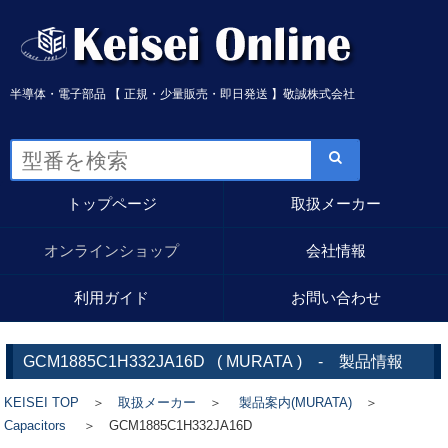
半導体・電子部品 【 正規・少量販売・即日発送 】敬誠株式会社
トップページ
取扱メーカー
オンラインショップ
会社情報
利用ガイド
お問い合わせ
GCM1885C1H332JA16D
(
MURATA
) - 製品情報
KEISEI TOP
＞
取扱メーカー
＞
製品案内(MURATA)
＞
Capacitors
＞ GCM1885C1H332JA16D