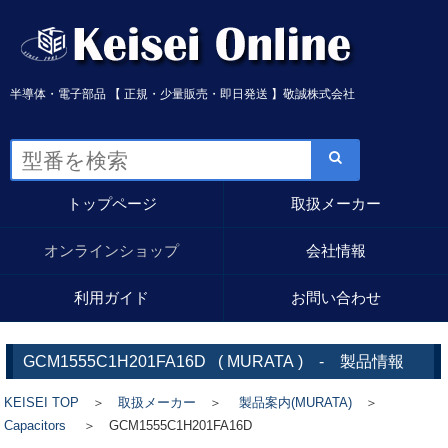
半導体・電子部品 【 正規・少量販売・即日発送 】敬誠株式会社
トップページ
取扱メーカー
オンラインショップ
会社情報
利用ガイド
お問い合わせ
GCM1555C1H201FA16D
(
MURATA
) - 製品情報
KEISEI TOP
＞
取扱メーカー
＞
製品案内(MURATA)
＞
Capacitors
＞ GCM1555C1H201FA16D