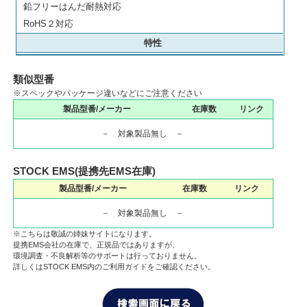
鉛フリーはんだ耐熱対応
RoHS２対応
特性
類似型番
※スペックやパッケージ違いなどにご注意ください
製品型番/メーカー
在庫数
リンク
－ 対象製品無し －
STOCK EMS(提携先EMS在庫)
製品型番/メーカー
在庫数
リンク
－ 対象製品無し －
※こちらは敬誠の姉妹サイトになります。
提携EMS会社の在庫で、正規品ではありますが、
環境調査・不良解析等のサポートは行っておりません。
詳しくはSTOCK EMS内のご利用ガイドをご確認ください。