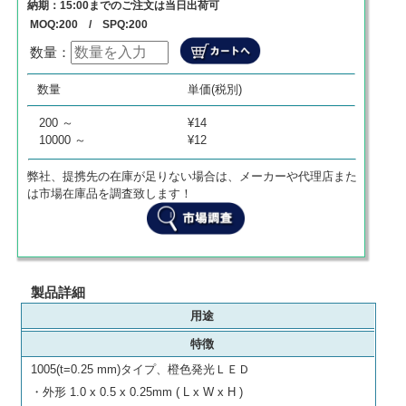
納期：15:00までのご注文は当日出荷可
MOQ:200 / SPQ:200
数量：
数量
単価
商品代金
数量
単価(税別)
0
¥
0
¥
0
200 ～
¥14
10000 ～
¥12
弊社、提携先の在庫が足りない場合は、メーカーや代理店また
は市場在庫品を調査致します！
製品詳細
用途
特徴
1005(t=0.25 mm)タイプ、橙色発光ＬＥＤ
・外形 1.0 x 0.5 x 0.25mm ( L x W x H )