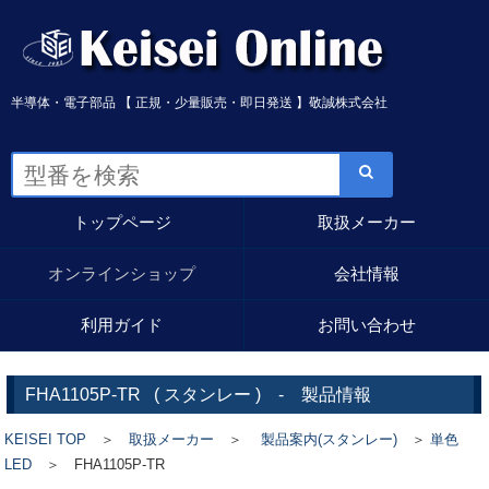
半導体・電子部品 【 正規・少量販売・即日発送 】敬誠株式会社
トップページ
取扱メーカー
オンラインショップ
会社情報
利用ガイド
お問い合わせ
FHA1105P-TR
(
スタンレー
) - 製品情報
KEISEI TOP
＞
取扱メーカー
＞
製品案内(スタンレー)
＞
単色
LED
＞ FHA1105P-TR