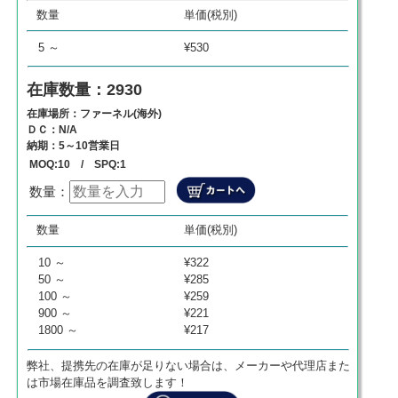
数量
単価
商品代金
数量
単価(税別)
0
¥
0
¥
0
5 ～
¥530
在庫数量：2930
在庫場所：ファーネル(海外)
ＤＣ：N/A
納期：5～10営業日
MOQ:10 / SPQ:1
数量：
数量
単価
商品代金
数量
単価(税別)
0
¥
0
¥
0
10 ～
¥322
50 ～
¥285
100 ～
¥259
900 ～
¥221
1800 ～
¥217
弊社、提携先の在庫が足りない場合は、メーカーや代理店また
は市場在庫品を調査致します！