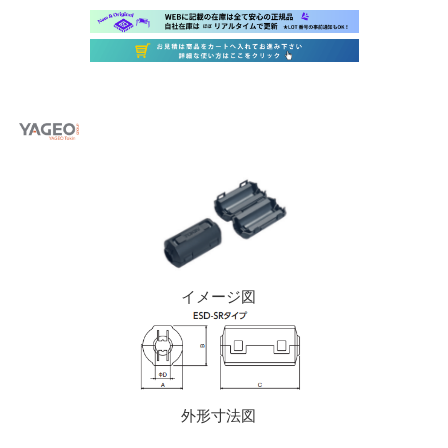
イメージ図
外形寸法図