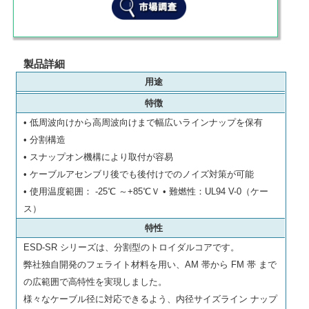
製品詳細
用途
特徴
• 低周波向けから高周波向けまで幅広いラインナップを保有
• 分割構造
• スナップオン機構により取付が容易
• ケーブルアセンブリ後でも後付けでのノイズ対策が可能
• 使用温度範囲： -25℃ ～+85℃Ｖ • 難燃性：UL94 V-0（ケー
ス）
特性
ESD-SR シリーズは、分割型のトロイダルコアです。
弊社独自開発のフェライト材料を用い、AM 帯から FM 帯 まで
の広範囲で高特性を実現しました。
様々なケーブル径に対応できるよう、内径サイズライン ナップ