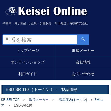
半導体・電子部品 【 正規・少量販売・即日発送 】敬誠株式会社
トップページ
取扱メーカー
オンラインショップ
会社情報
利用ガイド
お問い合わせ
ESD-SR-110
(
トーキン
) - 製品情報
KEISEI TOP
＞
取扱メーカー
＞
製品案内(トーキン)
＞
EMIコ
ア
＞ ESD-SR-110