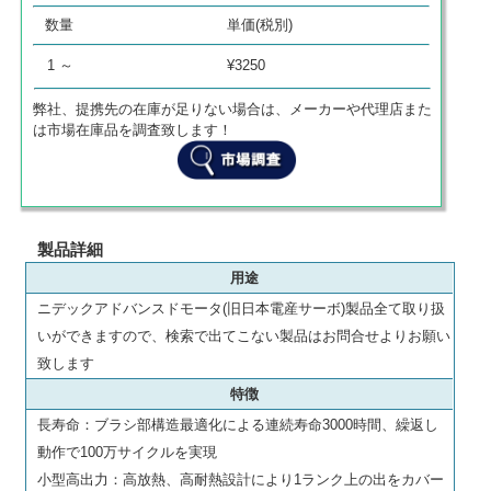
数量
単価
商品代金
数量
単価(税別)
0
¥
0
¥
0
1 ～
¥3250
弊社、提携先の在庫が足りない場合は、メーカーや代理店また
は市場在庫品を調査致します！
製品詳細
用途
ニデックアドバンスドモータ(旧日本電産サーボ)製品全て取り扱
いができますので、検索で出てこない製品はお問合せよりお願い
致します
特徴
長寿命：ブラシ部構造最適化による連続寿命3000時間、繰返し
動作で100万サイクルを実現
小型高出力：高放熱、高耐熱設計により1ランク上の出をカバー