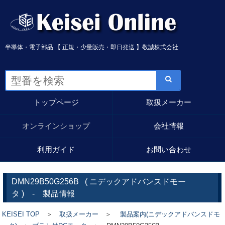
半導体・電子部品 【 正規・少量販売・即日発送 】敬誠株式会社
トップページ
取扱メーカー
オンラインショップ
会社情報
利用ガイド
お問い合わせ
DMN29B50G256B
(
ニデックアドバンスドモー
タ
) - 製品情報
KEISEI TOP
＞
取扱メーカー
＞
製品案内(ニデックアドバンスドモ