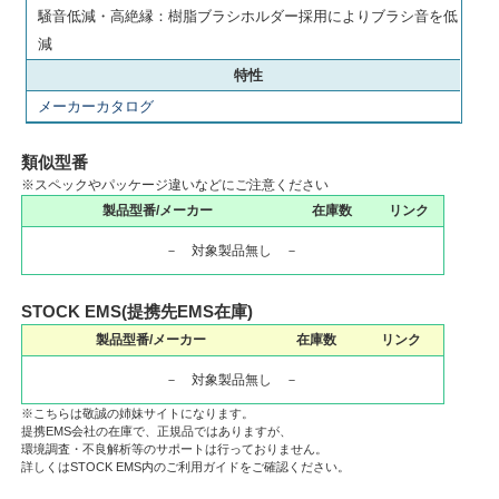
騒音低減・高絶縁：樹脂ブラシホルダー採用によりブラシ音を低
減
特性
メーカーカタログ
類似型番
※スペックやパッケージ違いなどにご注意ください
製品型番/メーカー
在庫数
リンク
－ 対象製品無し －
STOCK EMS(提携先EMS在庫)
製品型番/メーカー
在庫数
リンク
－ 対象製品無し －
※こちらは敬誠の姉妹サイトになります。
提携EMS会社の在庫で、正規品ではありますが、
環境調査・不良解析等のサポートは行っておりません。
詳しくはSTOCK EMS内のご利用ガイドをご確認ください。