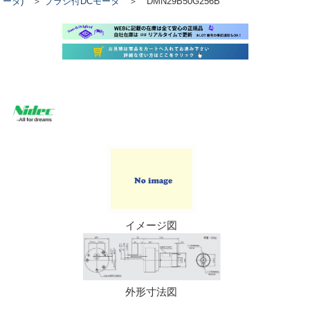
ータ)
＞
ブラシ付DCモータ
＞ DMN29B50G256B
イメージ図
外形寸法図