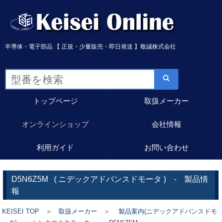
半導体・電子部品 【 正規・少量販売・即日発送 】敬誠株式会社
トップページ
取扱メーカー
オンラインショップ
会社情報
利用ガイド
お問い合わせ
D5N6Z5M
(
ニデックアドバンスドモータ
) - 製品情
報
KEISEI TOP
＞
取扱メーカー
＞
製品案内(ニデックアドバンスドモ