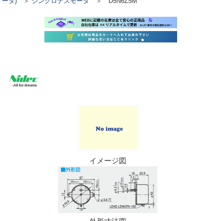
ータ)
＞
シンクロナスモータ
＞ D5N6Z5M
イメージ図