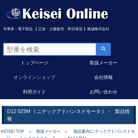
半導体・電子部品 【 正規・少量販売・即日発送 】敬誠株式会社
トップページ
取扱メーカー
オンラインショップ
会社情報
利用ガイド
お問い合わせ
D12 5Z5M
(
ニデックアドバンスドモータ
) - 製品情
報
KEISEI TOP
＞
取扱メーカー
＞
製品案内(ニデックアドバンスドモ