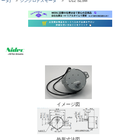
ータ)
＞
シンクロナスモータ
＞ D12 5Z5M
イメージ図
外形寸法図