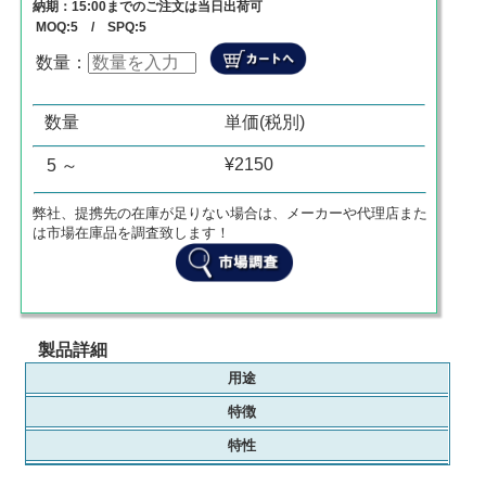
納期：15:00までのご注文は当日出荷可
MOQ:5 / SPQ:5
数量：
数量
単価
商品代金
0
¥
0
¥
0
数量
単価(税別)
¥2150
5 ～
弊社、提携先の在庫が足りない場合は、メーカーや代理店また
は市場在庫品を調査致します！
製品詳細
用途
特徴
特性