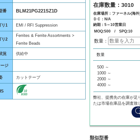
在庫数量：3010
BLM21PG221SZ1D
型番
在庫場所：ファーネル(海外
ＤＣ：N/A
納期：5～10営業日
ゴリ1
EMI / RFI Suppression
MOQ:500 / SPQ:10
Ferrites & Ferrite Assortments >
ゴリ2
数量：
Ferrite Beads
数量
単価
状況
供給中
数量
0
¥
0
ケージ
500 ～
1000 ～
姿
カットテープ
2000 ～
4000 ～
HS
弊社、提携先の在庫が足
たは市場在庫品を調査致
類似型番