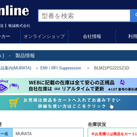
送 】敬誠株式会社
ーカー
オンラインショップ
会社情報
利
A
) - 製品情報
品案内(MURATA)
＞
EMI / RFI Suppression
＞ BLM21PG221SZ1D
要
在庫状況
カー名
MURATA
※お見積りは商品をカート