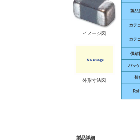
製品
カテ
イメージ図
カテ
供給
パッ
荷
外形寸法図
Ro
製品詳細