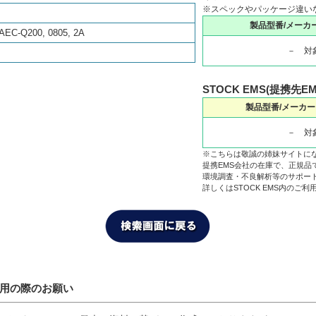
※スペックやパッケージ違い
製品型番/メーカ
AEC-Q200, 0805, 2A
－ 対
STOCK EMS(提携先E
製品型番/メーカー
－ 対
※こちらは敬誠の姉妹サイトに
提携EMS会社の在庫で、正規品
環境調査・不良解析等のサポー
詳しくはSTOCK EMS内のご
利用の際のお願い