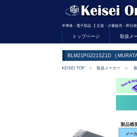
半導体・電子部品 【 正規・少量販売・即日発
トップページ
取扱メ
BLM21PG221SZ1D
(
MURAT
KEISEI TOP
＞
取扱メーカー
＞
製
製品概
メー