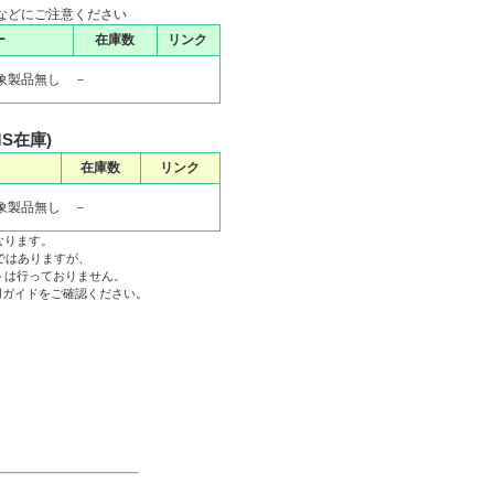
などにご注意ください
ー
在庫数
リンク
象製品無し －
MS在庫)
在庫数
リンク
象製品無し －
なります。
ではありますが、
トは行っておりません。
利用ガイドをご確認ください。