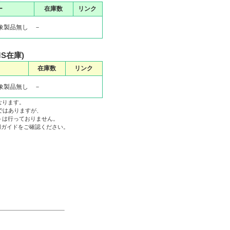
ー
在庫数
リンク
象製品無し －
MS在庫)
在庫数
リンク
象製品無し －
なります。
ではありますが、
トは行っておりません。
利用ガイドをご確認ください。