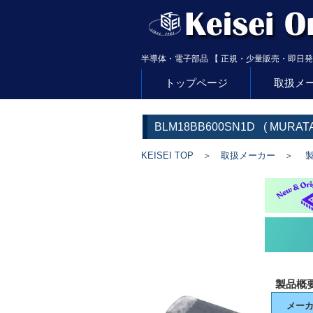
半導体・電子部品 【 正規・少量販売・即日発
トップページ
取扱メ
BLM18BB600SN1D
(
MURAT
KEISEI TOP
＞
取扱メーカー
＞
製
製品概
メー