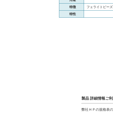
特徴
フェライトビーズ, 06
特性
製品 詳細情報ご
弊社ＨＰの規格表