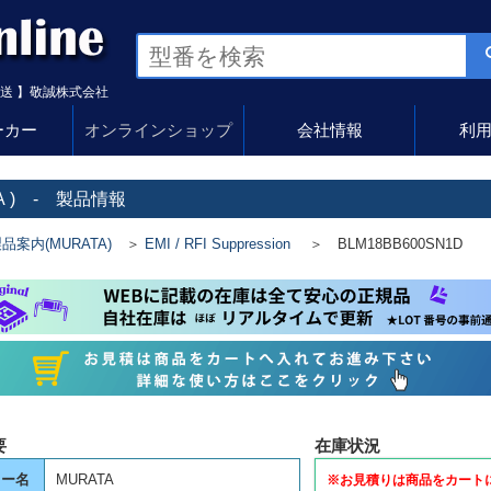
送 】敬誠株式会社
ーカー
オンラインショップ
会社情報
利
A
) - 製品情報
品案内(MURATA)
＞
EMI / RFI Suppression
＞ BLM18BB600SN1D
要
在庫状況
カー名
MURATA
※お見積りは商品をカート