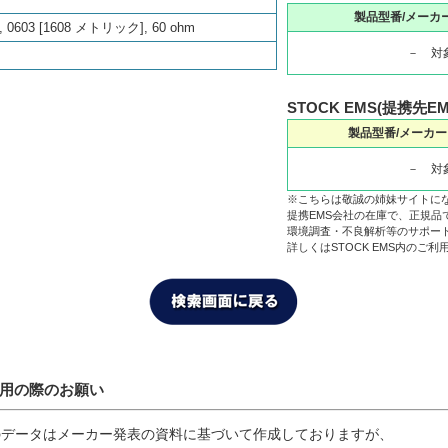
製品型番/メーカ
03 [1608 メトリック], 60 ohm
－ 対
STOCK EMS(提携先E
製品型番/メーカー
－ 対
※こちらは敬誠の姉妹サイトに
提携EMS会社の在庫で、正規品
環境調査・不良解析等のサポー
詳しくはSTOCK EMS内のご
利用の際のお願い
のデータはメーカー発表の資料に基づいて作成しておりますが、