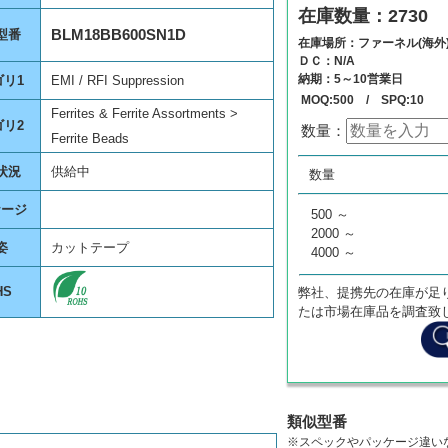
在庫数量：2730
BLM18BB600SN1D
型番
在庫場所：ファーネル(海外
ＤＣ：N/A
納期：5～10営業日
ゴリ1
EMI / RFI Suppression
MOQ:500 / SPQ:10
Ferrites & Ferrite Assortments >
ゴリ2
数量：
Ferrite Beads
数量
単価
状況
供給中
数量
0
¥
0
ケージ
500 ～
2000 ～
姿
カットテープ
4000 ～
HS
弊社、提携先の在庫が足
たは市場在庫品を調査致
類似型番
※スペックやパッケージ違い