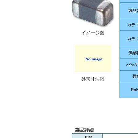
製品
カテ
イメージ図
カテ
供給
パッ
荷
外形寸法図
Ro
製品詳細
用途