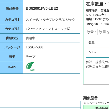
在庫数量：1
BD82001FVJ-LBE2
製品型番
在庫場所：自社
ＤＣ：2012年+
納期：15:00ま
カテゴリ1
スイッチ/マルチプレクサ/ロジック
MOQ:50 / SP
カテゴリ2
パワーマネジメントスイッチIC
数量：
供給状況
供給中
数量
単
数量
0
¥
パッケージ
TSSOP-B8J
50 ～
荷姿
テープ
弊社、提携先の
代理店または市
RoHS
類似型番
※スペックやパッ
製品型番/