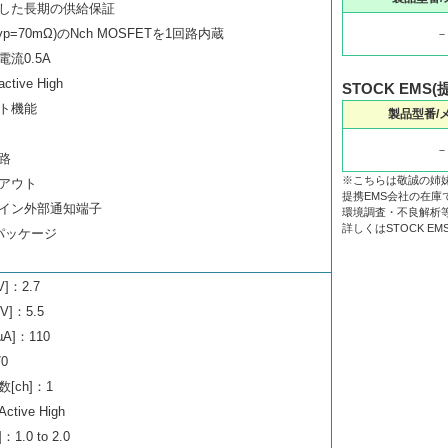
した長期の供給保証
p=70mΩ)のNch MOSFETを1回路内蔵
－
流0.5A
ive High
STOCK EMS
ト機能
製品型番/
－
路
※こちらは敬誠の姉
アウト
提携EMS会社の在庫
イン外部通知端子
環境調査・不良解析
詳しくはSTOCK 
Jパッケージ
V]：2.7
V]：5.5
µA]：110
0
[ch]：1
ive High
.0 to 2.0