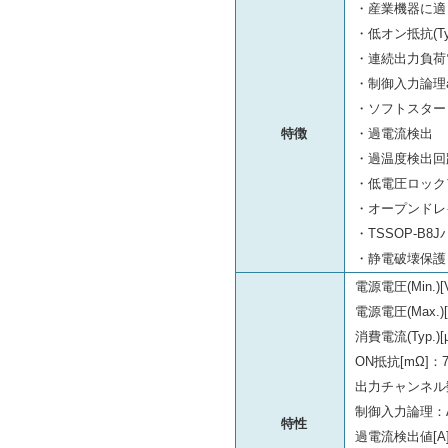
・産業機器に適
・低オン抵抗(Ty
・連続出力負荷電
・制御入力論理act
・ソフトスター
特徴
・過電流検出
・過温度検出回
・低電圧ロック
・オープンドレ
・TSSOP-B8
・静電破壊保護
電源電圧(Min.)[
電源電圧(Max.)[
消費電流(Typ.)[
ON抵抗[mΩ]：7
出力チャンネル数
制御入力論理：Act
特性
過電流検出値[A]：1