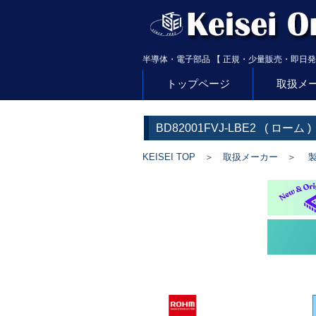
半導体・電子部品 【 正規・少量販売・即日発
トップページ
取扱メ
BD82001FVJ-LBE2
(
ローム
)
KEISEI TOP
＞
取扱メーカー
＞
製