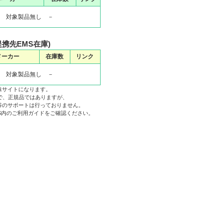
 対象製品無し －
(提携先EMS在庫)
メーカー
在庫数
リンク
 対象製品無し －
妹サイトになります。
で、正規品ではありますが、
等のサポートは行っておりません。
EMS内のご利用ガイドをご確認ください。