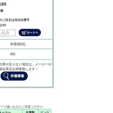
80
倉庫
でのご注文は当日出荷可
Q:50
価
商品代金
単価(税別)
0
¥
0
¥92
在庫が足りない場合は、メーカーや
場在庫品を調査致します！
ケージ違いなどにご注意ください
メーカー
在庫数
リンク