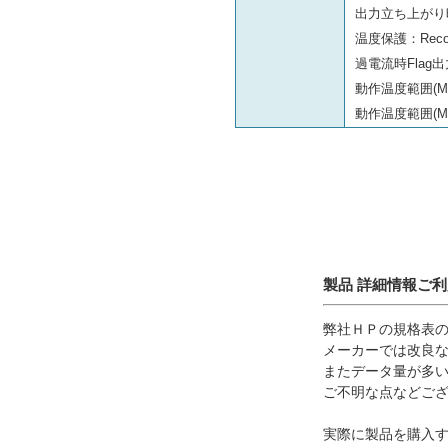
出力立ち上がり時間
温度保護：Recov
過電流時Flag出力
動作温度範囲(Min.
動作温度範囲(Max
製品 詳細情報ご
弊社ＨＰの規格表
メーカーでは改良
またデータ量が多
ご不明な点などご
実際に製品を購入