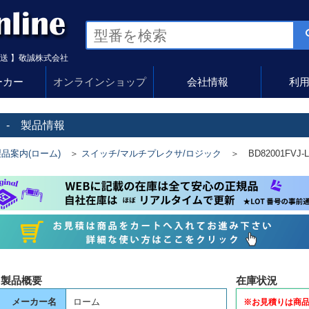
送 】敬誠株式会社
ーカー
オンラインショップ
会社情報
利
 - 製品情報
品案内(ローム)
＞
スイッチ/マルチプレクサ/ロジック
＞ BD82001FVJ-L
製品概要
在庫状況
メーカー名
ローム
※お見積りは商