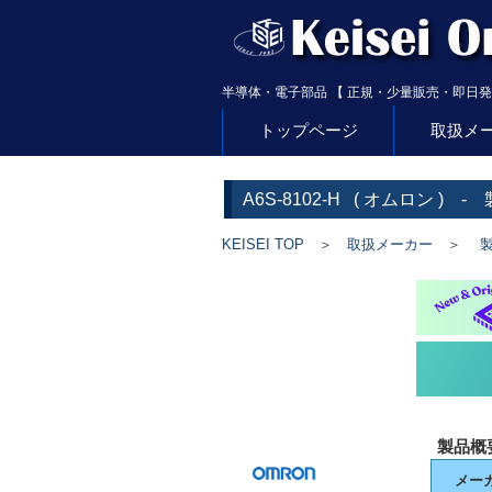
半導体・電子部品 【 正規・少量販売・即日発
トップページ
取扱メ
A6S-8102-H
(
オムロン
) -
KEISEI TOP
＞
取扱メーカー
＞
製
製品概
メー