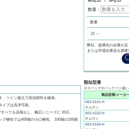
MOQ:22 / SPQ:22
数量：
数量
単価
数量
0
¥
0
22 ～
弊社、提携先の在庫が足
または市場在庫品を調査
類似型番
※スペックやパッケージ違い
製品型番/メーカ
キ、ツイン接点で高信頼性を確保。
A6S-4101-H
タイプは洗浄可能。
オムロン
まですべてを品揃えし、幅広いニーズに 対応。
A6S-4102-H
オムロン
グ梱包では400個の小口梱包、 100個の100個
A6S-4104-H