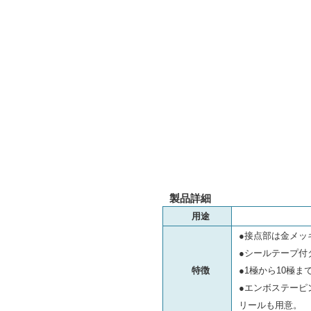
製品詳細
用途
●接点部は金メッ
●シールテープ付
特徴
●1極から10極
●エンボステーピン
リールも用意。