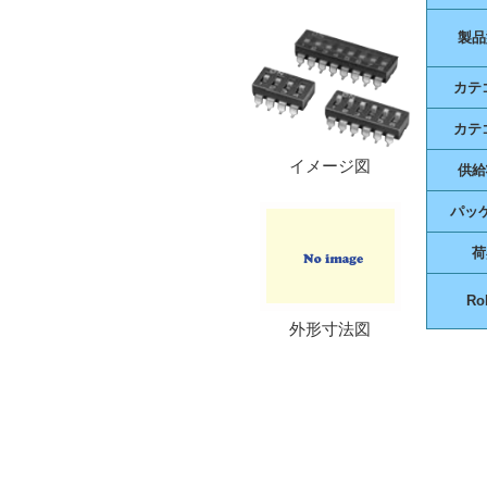
製品
カテ
カテ
イメージ図
供給
パッ
荷
Ro
外形寸法図