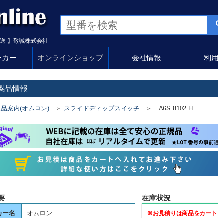
送 】敬誠株式会社
ーカー
オンラインショップ
会社情報
利
 製品情報
品案内(オムロン)
＞
スライドディップスイッチ
＞ A6S-8102-H
要
在庫状況
カー名
オムロン
※お見積りは商品をカート