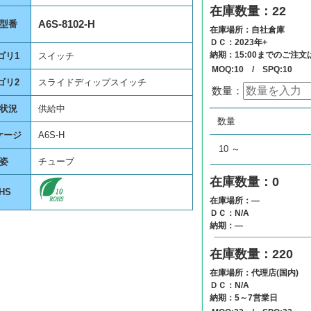
在庫数量：22
A6S-8102-H
型番
在庫場所：自社倉庫
ＤＣ：2023年+
納期：15:00までのご注
ゴリ1
スイッチ
MOQ:10 / SPQ:10
ゴリ2
スライドディップスイッチ
数量：
状況
供給中
数量
単価
数量
0
¥
0
ケージ
A6S-H
10 ～
姿
チューブ
在庫数量：0
HS
在庫場所：―
ＤＣ：N/A
納期：―
在庫数量：220
在庫場所：代理店(国内)
ＤＣ：N/A
納期：5～7営業日