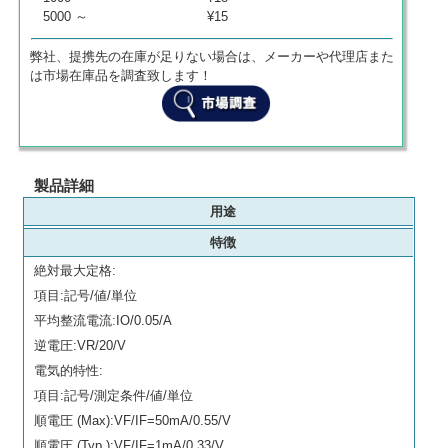
5000 ～
¥15
弊社、提携先の在庫が足りない場合は、メーカーや代理店また
は市場在庫品を調査致します！
製品詳細
用途
特徴
絶対最大定格:
項目:記号/値/単位
平均整流電流:IO/0.05/A
逆電圧:VR/20/V
電気的特性:
項目:記号/測定条件/値/単位
順電圧 (Max):VF/IF=50mA/0.55/V
順電圧 (Typ.):VF/IF=1mA/0.33/V