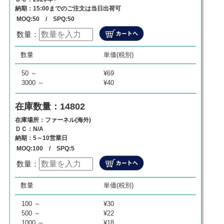
納期：15:00までのご注文は当日出荷可
MOQ:50 / SPQ:50
数量：
数量
単価
商品代金
数量
単価(税別)
0
¥
0
¥
0
50 ～
¥69
3000 ～
¥40
在庫数量：14802
在庫場所：ファーネル(海外)
ＤＣ：N/A
納期：5～10営業日
MOQ:100 / SPQ:5
数量：
数量
単価
商品代金
数量
単価(税別)
0
¥
0
¥
0
100 ～
¥30
500 ～
¥22
1000 ～
¥18