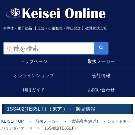
半導体・電子部品 【 正規・少量販売・即日発送 】敬誠株式会社
トップページ
取扱メーカー
オンラインショップ
会社情報
利用ガイド
お問い合わせ
1SS402(TE85L,F)
(
東芝
) - 製品情報
KEISEI TOP
＞
取扱メーカー
＞
製品案内(東芝)
＞
ショットキー
バリアダイオード
＞ 1SS402(TE85L,F)