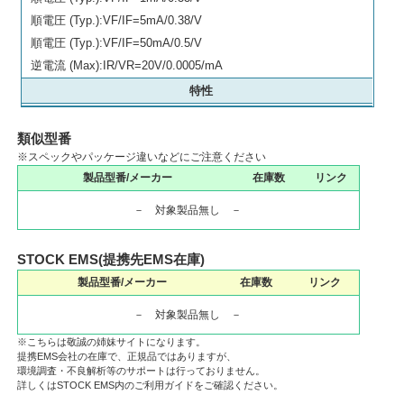
順電圧 (Typ.):VF/IF=5mA/0.38/V
順電圧 (Typ.):VF/IF=50mA/0.5/V
逆電流 (Max):IR/VR=20V/0.0005/mA
特性
類似型番
※スペックやパッケージ違いなどにご注意ください
製品型番/メーカー
在庫数
リンク
－ 対象製品無し －
STOCK EMS(提携先EMS在庫)
製品型番/メーカー
在庫数
リンク
－ 対象製品無し －
※こちらは敬誠の姉妹サイトになります。
提携EMS会社の在庫で、正規品ではありますが、
環境調査・不良解析等のサポートは行っておりません。
詳しくはSTOCK EMS内のご利用ガイドをご確認ください。