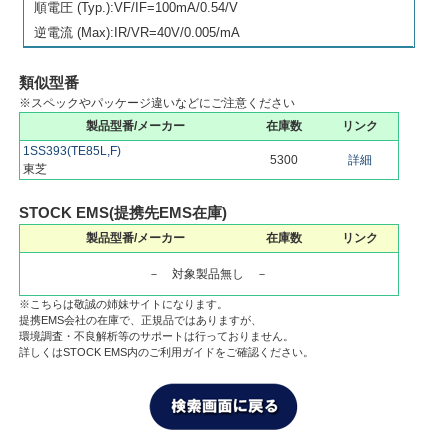
順電圧 (Typ.):VF/IF=100mA/0.54/V
逆電流 (Max):IR/VR=40V/0.005/mA
類似型番
※スペックやパッケージ違いなどにご注意ください
製品型番/メーカー
在庫数
リンク
1SS393(TE85L,F)
5300
詳細
東芝
STOCK EMS(提携先EMS在庫)
製品型番/メーカー
在庫数
リンク
－ 対象製品無し －
※こちらは敬誠の姉妹サイトになります。
提携EMS会社の在庫で、正規品ではありますが、
環境調査・不良解析等のサポートは行っておりません。
詳しくはSTOCK EMS内のご利用ガイドをご確認ください。