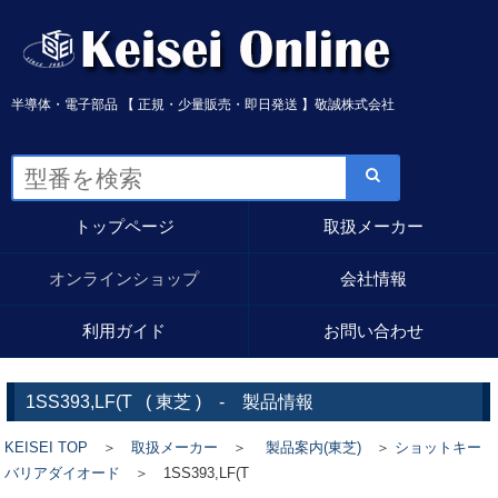
半導体・電子部品 【 正規・少量販売・即日発送 】敬誠株式会社
トップページ
取扱メーカー
オンラインショップ
会社情報
利用ガイド
お問い合わせ
1SS393,LF(T
(
東芝
) - 製品情報
KEISEI TOP
＞
取扱メーカー
＞
製品案内(東芝)
＞
ショットキー
バリアダイオード
＞ 1SS393,LF(T