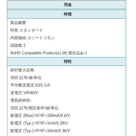
用途
特徴
製品概要:
特長:スタンダード
内部接続:カソードコモン
回路数:2
RoHS Compatible Product(s) (#):適合品あり
特性
絶対最大定格:
項目:記号/値/単位
平均整流電流:IO/0.1/A
逆電圧:VR/40/V
電気的特性:
項目:記号/測定条件/値/単位
順電圧 (Max):VF/IF=100mA/0.6/V
順電圧 (Typ.):VF/IF=1mA/0.28/V
順電圧 (Typ.):VF/IF=10mA/0.36/V