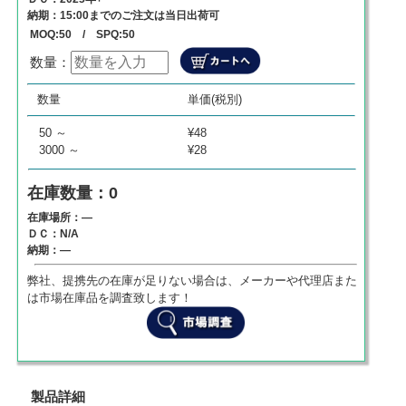
納期：15:00までのご注文は当日出荷可
MOQ:50 / SPQ:50
数量：
数量
単価
商品代金
数量
単価(税別)
0
¥
0
¥
0
50 ～
¥48
3000 ～
¥28
在庫数量：0
在庫場所：―
ＤＣ：N/A
納期：―
弊社、提携先の在庫が足りない場合は、メーカーや代理店また
は市場在庫品を調査致します！
製品詳細