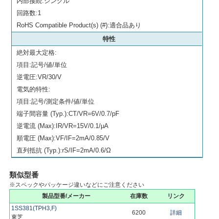
内部接続:シングル
回路数:1
RoHS Compatible Product(s) (#):適合品あり
特性
絶対最大定格:
項目:記号/値/単位
逆電圧:VR/30/V
電気的特性:
項目:記号/測定条件/値/単位
端子間容量 (Typ.):CT/VR=6V/0.7/pF
逆電流 (Max):IR/VR=15V/0.1/μA
順電圧 (Max):VF/IF=2mA/0.85/V
直列抵抗 (Typ.):rS/IF=2mA/0.6/Ω
類似型番
※スペックやパッケージ違いなどにご注意ください
製品型番/メーカー
在庫数
リンク
1SS381(TPH3,F)
6200
詳細
東芝