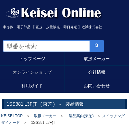
半導体・電子部品 【 正規・少量販売・即日発送 】敬誠株式会社
トップページ
取扱メーカー
オンラインショップ
会社情報
利用ガイド
お問い合わせ
1SS381,L3F(T
(
東芝
) - 製品情報
KEISEI TOP
＞
取扱メーカー
＞
製品案内(東芝)
＞
スイッチング
ダイオード
＞ 1SS381,L3F(T