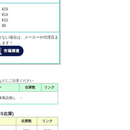
¥19
¥14
¥10
¥8
りない場合は、メーカーや代理店ま
します！
などにご注意ください
ー
在庫数
リンク
象製品無し －
MS在庫)
在庫数
リンク