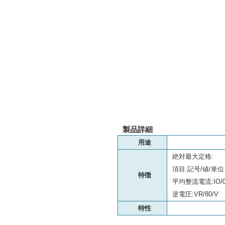
製品詳細
用途
絶対最大定格:
項目:記号/値/単位
特徴
平均整流電流:IO/0.
逆電圧:VR/80/V
特性