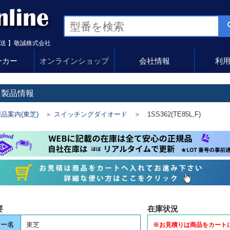
送 】敬誠株式会社
ーカー
オンラインショップ
会社情報
利
 製品情報
品案内(東芝)
＞
スイッチングダイオード
＞ 1SS362(TE85L,F)
要
在庫状況
カー名
東芝
※お見積りは商品をカート