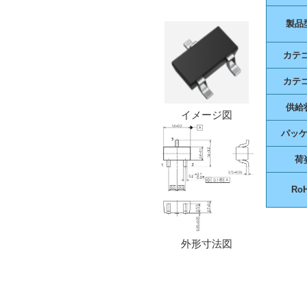
製品
カテ
カテ
供給
イメージ図
パッ
荷
Ro
外形寸法図