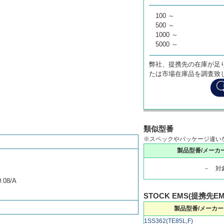
100 ～
500 ～
1000 ～
5000 ～
弊社、提携先の在庫が足
たは市場在庫品を調査致
類似型番
※スペックやパッケージ違い
製品型番/メーカ
－ 対
08/A
STOCK EMS(提携先E
製品型番/メーカー
1SS362(TE85L,F)