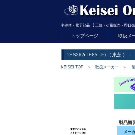
半導体・電子部品 【 正規・少量販売・即日発
トップページ
取扱メ
1SS362(TE85L,F)
(
東芝
) -
KEISEI TOP
＞
取扱メーカー
＞
製
製品概
メー