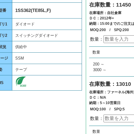
在庫数量：11450
1SS362(TE85L,F)
型番
在庫場所：自社倉庫
ＤＣ：2012年+
納期：15:00までのご注文
ゴリ1
ダイオード
MOQ:200 / SPQ:200
ゴリ2
スイッチングダイオード
数量：
状況
供給中
数量
単価
数量
0
¥
0
ケージ
SSM
200 ～
姿
テープ
3000 ～
HS
在庫数量：13010
在庫場所：ファーネル(海外
ＤＣ：N/A
納期：5～10営業日
MOQ:100 / SPQ:5
数量：
数量
単価
数量
0
¥
0