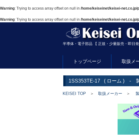
Warning
: Trying to access array offset on null in
/home/keiseinet/keisei-net.co.jp/
Warning
: Trying to access array offset on null in
/home/keiseinet/keisei-net.co.jp/
半導体・電子部品 【 正規・少量販売・即日発
トップページ
取扱メ
1SS353TE-17
(
ローム
) - 
KEISEI TOP
＞
取扱メーカー
＞
製