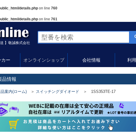
public_html/details.php
on line
760
public_html/details.php
on line
761
送 】敬誠株式会社
ーカー
オンラインショップ
会社情報
利
製品情報
品案内(ローム)
＞
スイッチングダイオード
＞ 1SS353TE-17