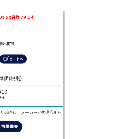
入れると発行できます
当日出荷可
商品代金
¥
0
単価(税別)
¥10
¥9
ない場合は、メーカーや代理店また
す！