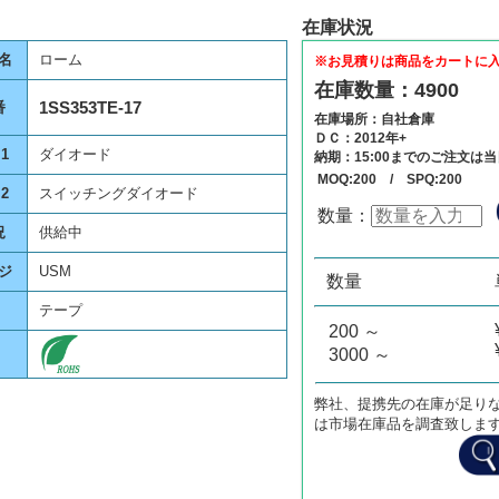
在庫状況
名
ローム
※お見積りは商品をカートに
在庫数量：4900
1SS353TE-17
番
在庫場所：自社倉庫
ＤＣ：2012年+
1
ダイオード
納期：15:00までのご注文は
MOQ:200 / SPQ:200
2
スイッチングダイオード
数量：
況
供給中
数量
単価
ジ
USM
0
¥
0
数量
テープ
200 ～
3000 ～
弊社、提携先の在庫が足り
は市場在庫品を調査致しま