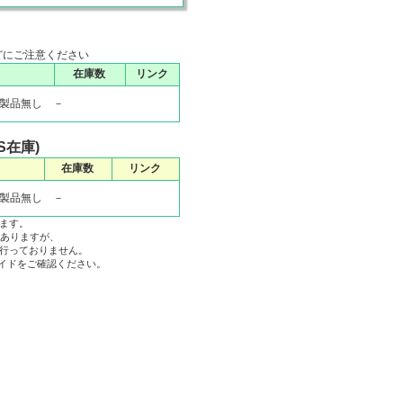
どにご注意ください
在庫数
リンク
製品無し －
S在庫)
在庫数
リンク
製品無し －
ます。
はありますが、
行っておりません。
ガイドをご確認ください。