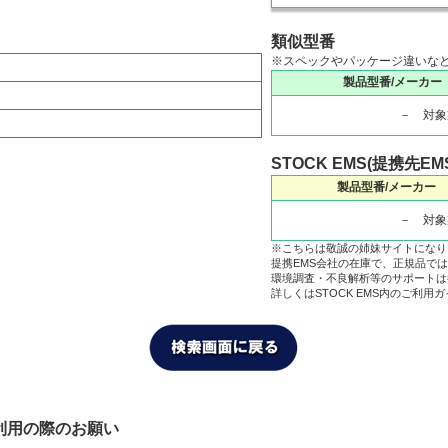
類似型番
※スペックやパッケージ違いな
製品型番/メーカー
－ 対象
STOCK EMS(提携先EM
製品型番/メーカー
－ 対象
※こちらは敬誠の姉妹サイトになり
提携EMS会社の在庫で、正規品で
環境調査・不良解析等のサポートは
詳しくはSTOCK EMS内のご利用
利用の際のお願い