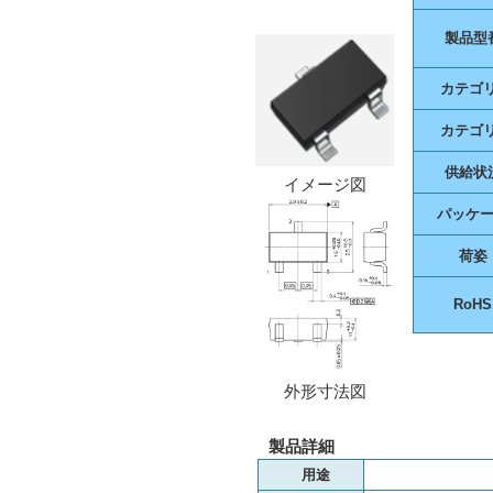
製品型
カテゴリ
カテゴリ
供給状
イメージ図
パッケ
荷姿
RoHS
外形寸法図
製品詳細
用途