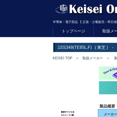
半導体・電子部品 【 正規・少量販売・即日発
トップページ
取扱メ
1SS349(TE85L,F)
(
東芝
) -
KEISEI TOP
＞
取扱メーカー
＞
製
製品概要
メーカ