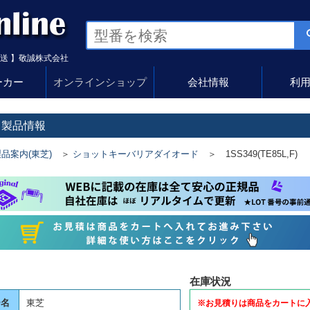
送 】敬誠株式会社
ーカー
オンラインショップ
会社情報
利
 製品情報
品案内(東芝)
＞
ショットキーバリアダイオード
＞ 1SS349(TE85L,F)
在庫状況
ー名
東芝
※お見積りは商品をカートに