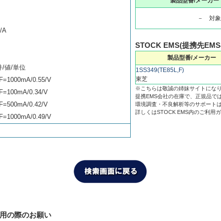
製品型番/メーカー
－ 対象
/A
STOCK EMS(提携先EM
製品型番/メーカー
/値/単位
1SS349(TE85L,F)
東芝
F=1000mA/0.55/V
※こちらは敬誠の姉妹サイトにな
F=100mA/0.34/V
提携EMS会社の在庫で、正規品で
F=500mA/0.42/V
環境調査・不良解析等のサポート
詳しくはSTOCK EMS内のご利
F=1000mA/0.49/V
利用の際のお願い