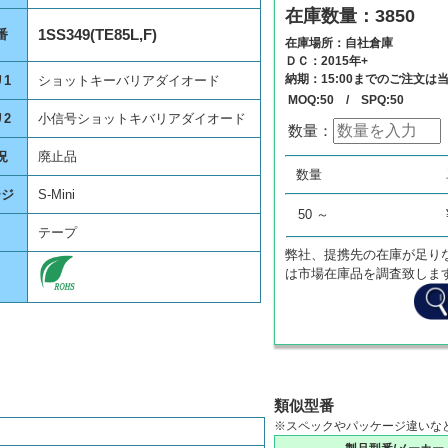
在庫数量：3850
1SS349(TE85L,F)
番
在庫場所：自社倉庫
ＤＣ：2015年+
納期：15:00までのご注文は
1
ショットキーバリアダイオード
MOQ:50 / SPQ:50
2
小信号ショットキバリアダイオード
数量：
況
廃止品
数量
単価
数量
0
¥
0
ージ
S-Mini
50 ～
テープ
弊社、提携先の在庫が足り
は市場在庫品を調査致しま
類似型番
※スペックやパッケージ違いな