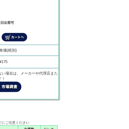
当日出荷可
商品代金
単価(税別)
¥
0
¥175
ない場合は、メーカーや代理店また
す！
どにご注意ください