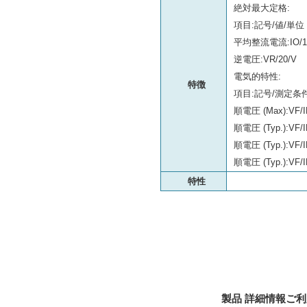
絶対最大定格:
項目:記号/値/単位
平均整流電流:IO/1
逆電圧:VR/20/V
電気的特性:
特徴
項目:記号/測定条件
順電圧 (Max):VF/I
順電圧 (Typ.):VF/I
順電圧 (Typ.):VF/I
順電圧 (Typ.):VF/I
特性
製品 詳細情報ご