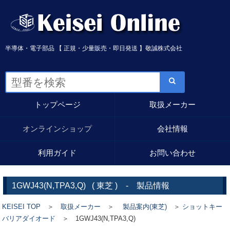
半導体・電子部品 【 正規・少量販売・即日発送 】敬誠株式会社
トップページ
取扱メーカー
オンラインショップ
会社情報
利用ガイド
お問い合わせ
1GWJ43(N,TPA3,Q)
(
東芝
) - 製品情報
KEISEI TOP
＞
取扱メーカー
＞
製品案内(東芝)
＞
ショットキー
バリアダイオード
＞ 1GWJ43(N,TPA3,Q)