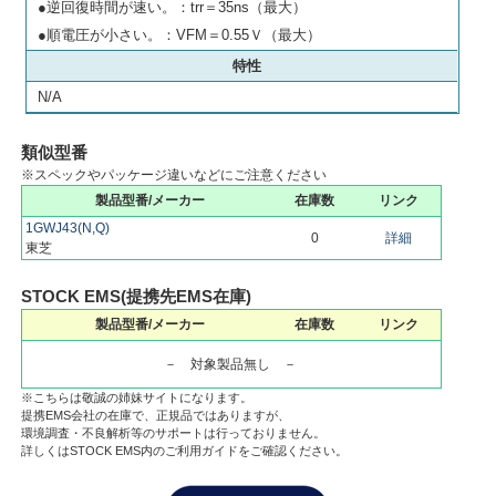
●逆回復時間が速い。：trr＝35ns（最大）
●順電圧が小さい。：VFM＝0.55Ｖ（最大）
特性
N/A
類似型番
※スペックやパッケージ違いなどにご注意ください
製品型番/メーカー
在庫数
リンク
1GWJ43(N,Q)
0
詳細
東芝
STOCK EMS(提携先EMS在庫)
製品型番/メーカー
在庫数
リンク
－ 対象製品無し －
※こちらは敬誠の姉妹サイトになります。
提携EMS会社の在庫で、正規品ではありますが、
環境調査・不良解析等のサポートは行っておりません。
詳しくはSTOCK EMS内のご利用ガイドをご確認ください。