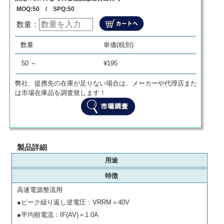
MOQ:50 / SPQ:50
数量：
数量
単価
商品代金
数量
単価(税別)
0
¥
0
¥
0
50 ～
¥195
弊社、提携先の在庫が足りない場合は、メーカーや代理店また
は市場在庫品を調査致します！
製品詳細
用途
特徴
高速電源整流用
●ピーク繰り返し逆電圧：VRRM＝40V
●平均順電流：IF(AV)＝1.0A