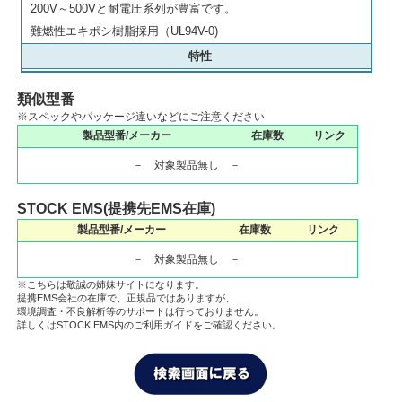
200V～500Vと耐電圧系列が豊富です。
難燃性エキポシ樹脂採用（UL94V-0)
特性
類似型番
※スペックやパッケージ違いなどにご注意ください
製品型番/メーカー
在庫数
リンク
－ 対象製品無し －
STOCK EMS(提携先EMS在庫)
製品型番/メーカー
在庫数
リンク
－ 対象製品無し －
※こちらは敬誠の姉妹サイトになります。
提携EMS会社の在庫で、正規品ではありますが、
環境調査・不良解析等のサポートは行っておりません。
詳しくはSTOCK EMS内のご利用ガイドをご確認ください。