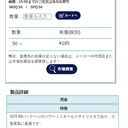
納期：15:00までのご注文は当日出荷可
MOQ:50 / SPQ:50
数量：
数量
単価
商品代金
0
¥
0
¥
0
数量
単価(税別)
¥185
50 ～
弊社、提携先の在庫が足りない場合は、メーカーや代理店また
は市場在庫品を調査致します！
製品詳細
用途
特徴
SOT-89パッケージのパワーミニモールドサイリスタであり、小
形実装に最適です。