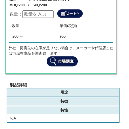
MOQ:200 / SPQ:200
数量：
数量
単価
商品代金
数量
単価(税別)
0
¥
0
¥
0
200 ～
¥55
弊社、提携先の在庫が足りない場合は、メーカーや代理店また
は市場在庫品を調査致します！
製品詳細
用途
特徴
特性
N/A