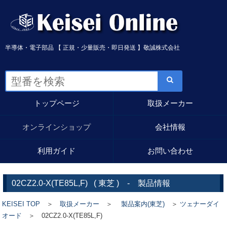
半導体・電子部品 【 正規・少量販売・即日発送 】敬誠株式会社
トップページ
取扱メーカー
オンラインショップ
会社情報
利用ガイド
お問い合わせ
02CZ2.0-X(TE85L,F)
(
東芝
) - 製品情報
KEISEI TOP
＞
取扱メーカー
＞
製品案内(東芝)
＞
ツェナーダイ
オード
＞ 02CZ2.0-X(TE85L,F)